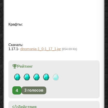
Крафты:
Скачать:
1.17.1-
dinomania-1_0-1_17_1.jar
[654.69 Kb}
Рейтинг
4
3
голосов
Действия